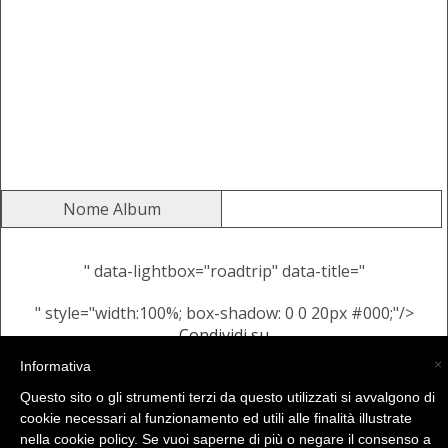
Nome Album
" data-lightbox="roadtrip" data-title="
" style="width:100%; box-shadow: 0 0 20px #000;"/>
Condividi su
Alcune Immagini Casuali dallo
×
Informativa
stesso Album
Questo sito o gli strumenti terzi da questo utilizzati si avvalgono di
cookie necessari al funzionamento ed utili alle finalità illustrate
nella cookie policy. Se vuoi saperne di più o negare il consenso a