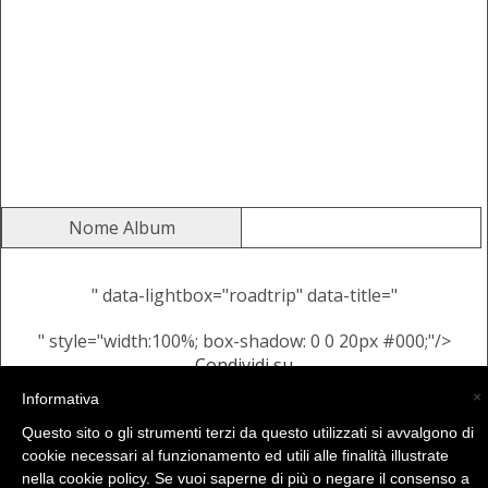
Nome Album
" data-lightbox="roadtrip" data-title="
" style="width:100%; box-shadow: 0 0 20px #000;"/>
Condividi su
Alcune Immagini Casuali dallo
×
Informativa
stesso Album
Questo sito o gli strumenti terzi da questo utilizzati si avvalgono di
cookie necessari al funzionamento ed utili alle finalità illustrate
nella cookie policy. Se vuoi saperne di più o negare il consenso a