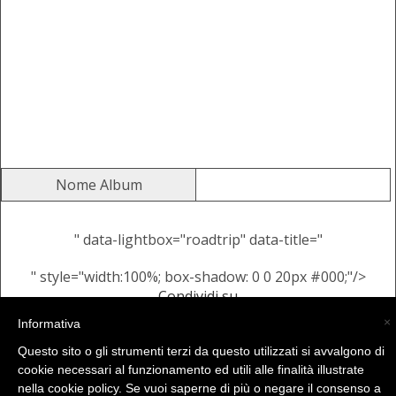
Nome Album
" data-lightbox="roadtrip" data-title="
" style="width:100%; box-shadow: 0 0 20px #000;"/>
Condividi su
Alcune Immagini Casuali dallo
×
Informativa
stesso Album
Questo sito o gli strumenti terzi da questo utilizzati si avvalgono di
cookie necessari al funzionamento ed utili alle finalità illustrate
nella cookie policy. Se vuoi saperne di più o negare il consenso a