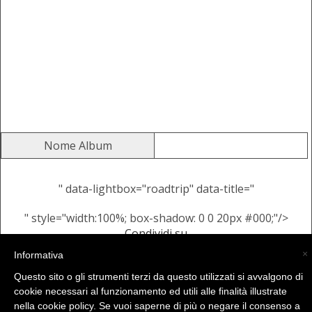
Nome Album
" data-lightbox="roadtrip" data-title="
" style="width:100%; box-shadow: 0 0 20px #000;"/>
Condividi su
Alcune Immagini Casuali dallo
×
Informativa
stesso Album
Questo sito o gli strumenti terzi da questo utilizzati si avvalgono di
cookie necessari al funzionamento ed utili alle finalità illustrate
nella cookie policy. Se vuoi saperne di più o negare il consenso a