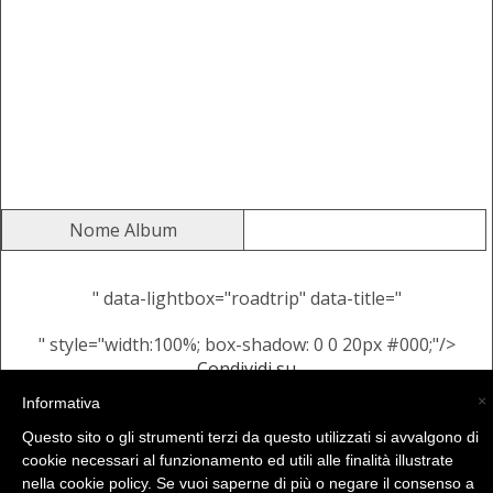
Nome Album
" data-lightbox="roadtrip" data-title="
" style="width:100%; box-shadow: 0 0 20px #000;"/>
Condividi su
Alcune Immagini Casuali dallo
×
Informativa
stesso Album
Questo sito o gli strumenti terzi da questo utilizzati si avvalgono di
cookie necessari al funzionamento ed utili alle finalità illustrate
nella cookie policy. Se vuoi saperne di più o negare il consenso a