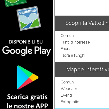
Scopri la Valtelli
Comuni
Punti d'interesse
Fauna
Flora e funghi
Mappe interattiv
Comuni
Webcam
Eventi
Fotografie