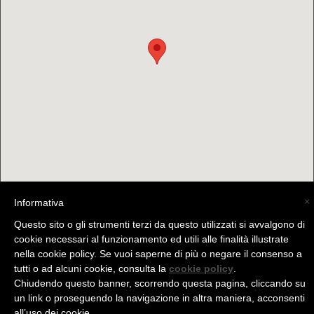
×
Informativa
Questo sito o gli strumenti terzi da questo utilizzati si avvalgono di
cookie necessari al funzionamento ed utili alle finalità illustrate
nella cookie policy. Se vuoi saperne di più o negare il consenso a
(C) La Valtellina - info@la-valtellina.com -
tutti o ad alcuni cookie, consulta la
cookie policy
.
Chiudendo questo banner, scorrendo questa pagina, cliccando su
un link o proseguendo la navigazione in altra maniera, acconsenti
all’uso dei cookie.