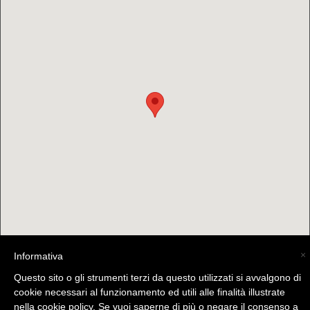
×
Informativa
Questo sito o gli strumenti terzi da questo utilizzati si avvalgono di
cookie necessari al funzionamento ed utili alle finalità illustrate
(C) La Valtellina - info@la-valtellina.com -
nella cookie policy. Se vuoi saperne di più o negare il consenso a