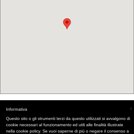
×
Informativa
(C) La Valtellina - info@la-valtellina.com -
Questo sito o gli strumenti terzi da questo utilizzati si avvalgono di
cookie necessari al funzionamento ed utili alle finalità illustrate
nella cookie policy. Se vuoi saperne di più o negare il consenso a