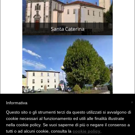
Santa Caterina
Comune di Albosagg...
×
Informativa
Questo sito o gli strumenti terzi da questo utilizzati si avvalgono di
cookie necessari al funzionamento ed utili alle finalità illustrate
(C) La Valtellina - info@la-valtellina.com -
nella cookie policy. Se vuoi saperne di più o negare il consenso a
tutti o ad alcuni cookie, consulta la
cookie policy
.