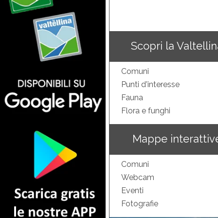
Scopri la Valtelli
Comuni
Punti d'interesse
Fauna
Flora e funghi
Mappe interattiv
Comuni
Webcam
Eventi
Fotografie