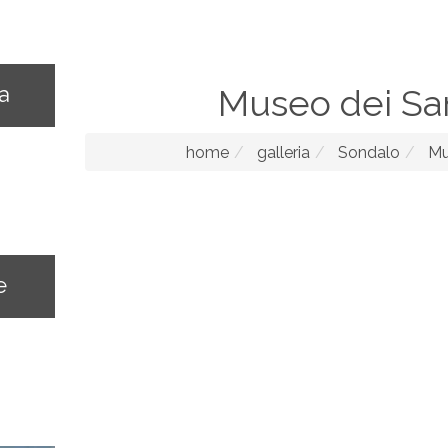
na
Museo dei Sa
home
galleria
Sondalo
Mu
e