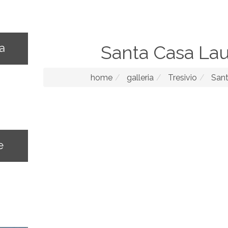
na
Santa Casa La
home
galleria
Tresivio
Sant
e