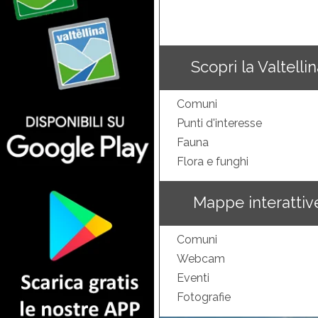
Scopri la Valtelli
Comuni
Punti d'interesse
Fauna
Flora e funghi
Mappe interattiv
Comuni
Webcam
Eventi
Fotografie