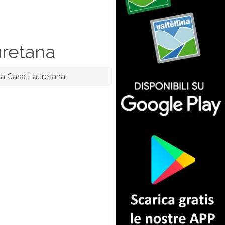
uretana
a Casa Lauretana