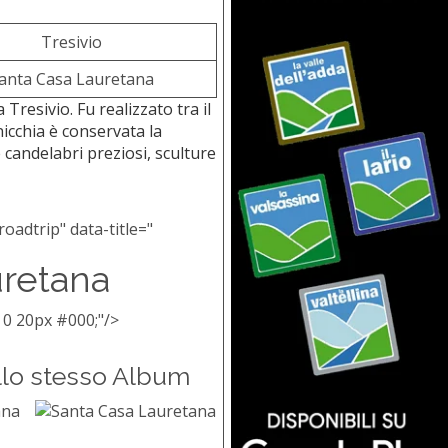
Tresivio
anta Casa Lauretana
Tresivio. Fu realizzato tra il
nicchia è conservata la
andelabri preziosi, sculture
oadtrip" data-title="
uretana
 0 20px #000;"/>
llo stesso Album