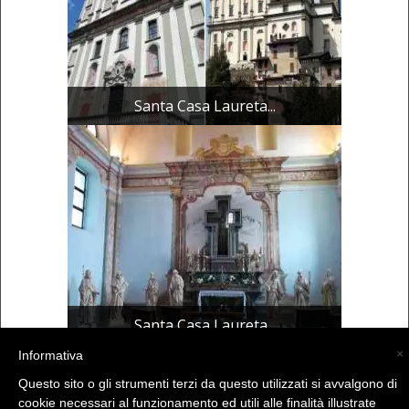
Santa Casa Laureta...
Santa Casa Laureta...
×
Informativa
Questo sito o gli strumenti terzi da questo utilizzati si avvalgono di
(C) La Valtellina - info@la-valtellina.com -
cookie necessari al funzionamento ed utili alle finalità illustrate