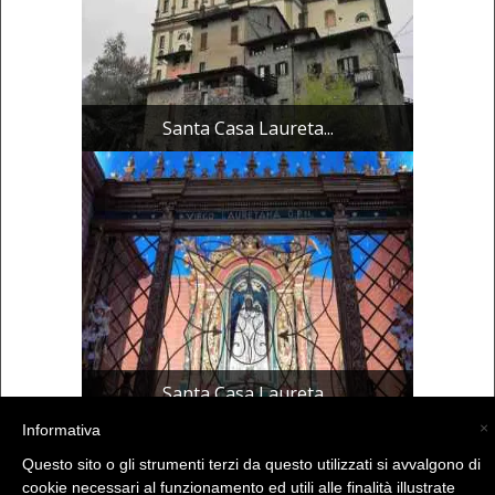
Santa Casa Laureta...
Santa Casa Laureta...
×
Informativa
Questo sito o gli strumenti terzi da questo utilizzati si avvalgono di
(C) La Valtellina - info@la-valtellina.com -
cookie necessari al funzionamento ed utili alle finalità illustrate