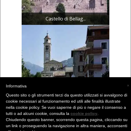
Castello di Bellag...
×
Informativa
Chiesa Parrocchial...
Questo sito o gli strumenti terzi da questo utilizzati si avvalgono di
cookie necessari al funzionamento ed utili alle finalità illustrate
nella cookie policy. Se vuoi saperne di più o negare il consenso a
(C) La Valtellina - info@la-valtellina.com -
tutti o ad alcuni cookie, consulta la
cookie policy
.
Chiudendo questo banner, scorrendo questa pagina, cliccando su
un link o proseguendo la navigazione in altra maniera, acconsenti