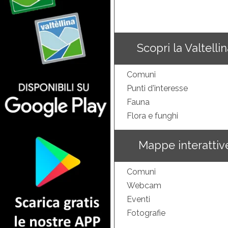
Scopri la Valtelli
Comuni
Punti d'interesse
Fauna
Flora e funghi
Mappe interattiv
Comuni
Webcam
Eventi
Fotografie