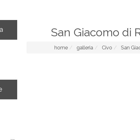
na
San Giacomo di 
home
galleria
Civo
San Gia
e