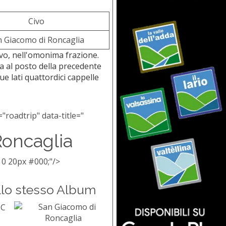
Civo
n Giacomo di Roncaglia
ivo, nell'omonima frazione.
a al posto della precedente
e lati quattordici cappelle
"roadtrip" data-title="
Roncaglia
 0 20px #000;"/>
llo stesso Album