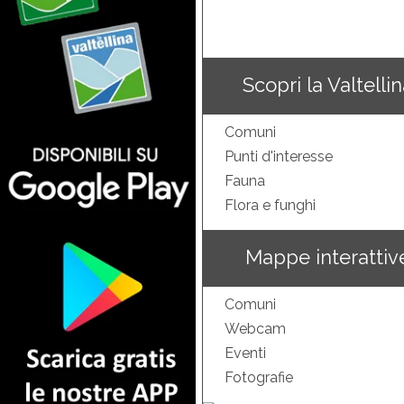
Scopri la Valtelli
Comuni
Punti d'interesse
Fauna
Flora e funghi
Mappe interattiv
Comuni
Webcam
Eventi
Fotografie