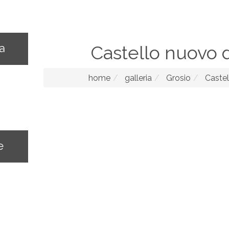
na
Castello nuovo d
home
galleria
Grosio
Castel
e