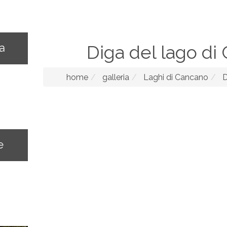
na
Diga del lago di
home
galleria
Laghi di Cancano
D
e