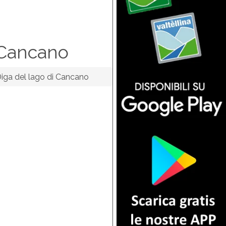
 Cancano
iga del lago di Cancano