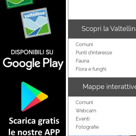
Scopri la Valtelli
Comuni
Punti d'interesse
Fauna
Flora e funghi
Mappe interattiv
Comuni
Webcam
Eventi
Fotografie