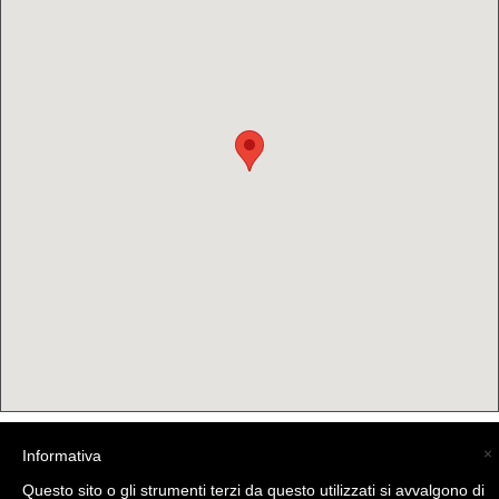
×
Informativa
(C) La Valtellina - info@la-valtellina.com -
Questo sito o gli strumenti terzi da questo utilizzati si avvalgono di