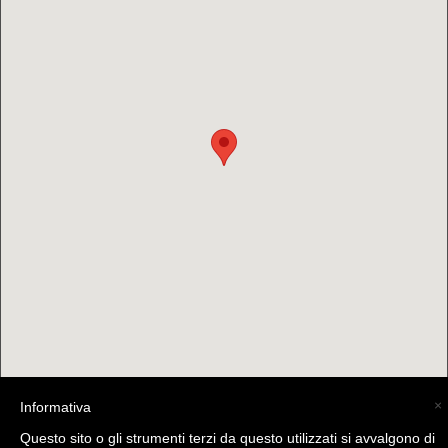
×
Informativa
(C) La Valtellina - info@la-valtellina.com -
Questo sito o gli strumenti terzi da questo utilizzati si avvalgono di