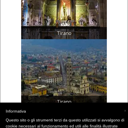
Tirano
Tirano
×
Informativa
Questo sito o gli strumenti terzi da questo utilizzati si avvalgono di
(C) La Valtellina - info@la-valtellina.com -
cookie necessari al funzionamento ed utili alle finalità illustrate