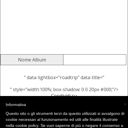
Nome Album
" data-lightbox="roadtrip" data-title="
" style="width:100%; box-shadow: 0 0 20px #000;"/>
Condividi su
Alcune Immagini Casuali dallo
×
Informativa
stesso Album
Questo sito o gli strumenti terzi da questo utilizzati si avvalgono di
cookie necessari al funzionamento ed utili alle finalità illustrate
nella cookie policy. Se vuoi saperne di più o negare il consenso a