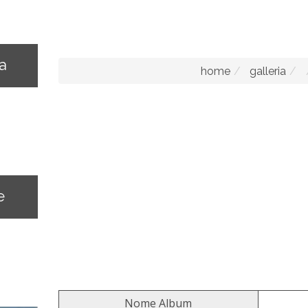
na
home
galleria
e
Nome Album