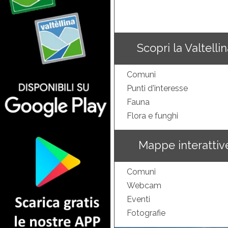
Scopri la Valtelli
Comuni
Punti d'interesse
Fauna
Flora e funghi
Mappe interattiv
Comuni
Webcam
Eventi
Fotografie