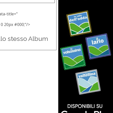
ta-title="
 0 20px #000;"/>
llo stesso Album