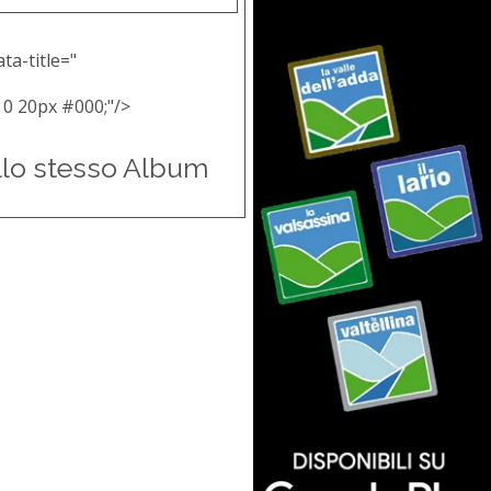
ta-title="
 0 20px #000;"/>
llo stesso Album