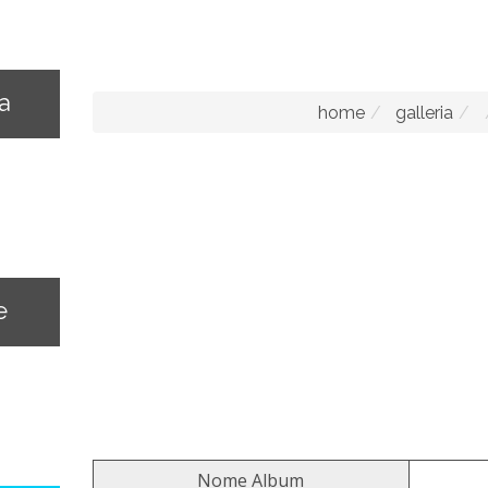
na
home
galleria
e
Nome Album