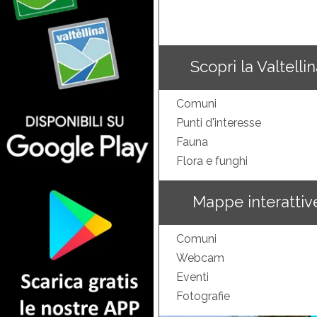
Scopri la Valtelli
Comuni
Punti d'interesse
Fauna
Flora e funghi
Mappe interattiv
Comuni
Webcam
Eventi
Fotografie