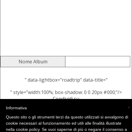
Nome Album
" data-lightbox="roadtrip" data-title="
" style="width:100%; box-shadow: 0 0 20px #000;"/>
Condividi su
Alcune Immagini Casuali dallo
×
Informativa
stesso Album
Questo sito o gli strumenti terzi da questo utilizzati si avvalgono di
cookie necessari al funzionamento ed utili alle finalità illustrate
nella cookie policy. Se vuoi saperne di più o negare il consenso a