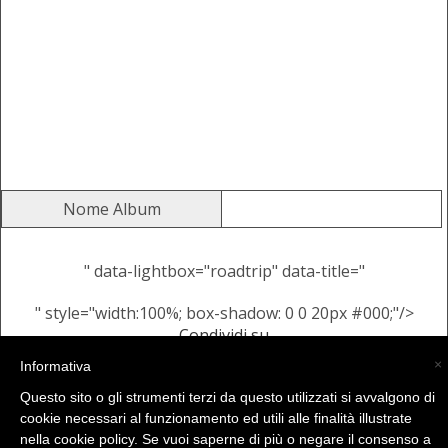
Nome Album
" data-lightbox="roadtrip" data-title="
" style="width:100%; box-shadow: 0 0 20px #000;"/>
Condividi su
Alcune Immagini Casuali dallo
×
Informativa
stesso Album
Questo sito o gli strumenti terzi da questo utilizzati si avvalgono di
cookie necessari al funzionamento ed utili alle finalità illustrate
nella cookie policy. Se vuoi saperne di più o negare il consenso a