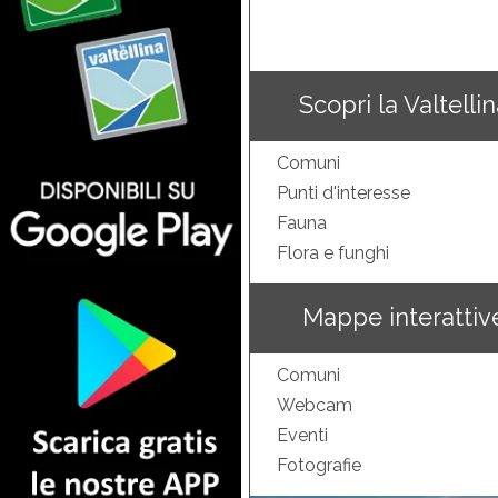
Scopri la Valtelli
Comuni
Punti d'interesse
Fauna
Flora e funghi
Mappe interattiv
Comuni
Webcam
Eventi
Fotografie