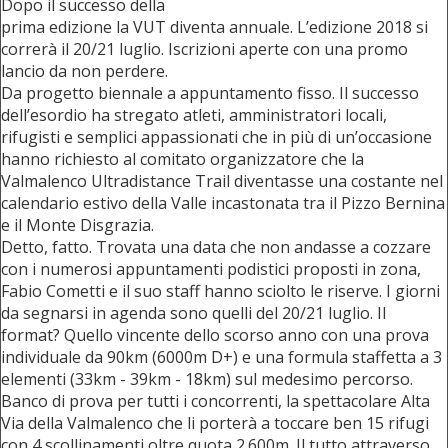
Dopo il successo della
prima edizione la VUT diventa annuale. L’edizione 2018 si
correrà il 20/21 luglio. Iscrizioni aperte con una promo
lancio da non perdere.
Da progetto biennale a appuntamento fisso. Il successo
dell’esordio ha stregato atleti, amministratori locali,
rifugisti e semplici appassionati che in più di un’occasione
hanno richiesto al comitato organizzatore che la
Valmalenco Ultradistance Trail diventasse una costante nel
calendario estivo della Valle incastonata tra il Pizzo Bernina
e il Monte Disgrazia.
Detto, fatto. Trovata una data che non andasse a cozzare
con i numerosi appuntamenti podistici proposti in zona,
Fabio Cometti e il suo staff hanno sciolto le riserve. I giorni
da segnarsi in agenda sono quelli del 20/21 luglio. Il
format? Quello vincente dello scorso anno con una prova
individuale da 90km (6000m D+) e una formula staffetta a 3
elementi (33km - 39km - 18km) sul medesimo percorso.
Banco di prova per tutti i concorrenti, la spettacolare Alta
Via della Valmalenco che li porterà a toccare ben 15 rifugi
con 4 scollinamenti oltre quota 2.600m. Il tutto attraverso