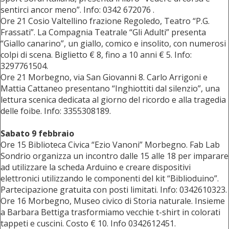
sentirci ancor meno”. Info: 0342 672076 .
Ore 21 Cosio Valtellino frazione Regoledo, Teatro “P.G.
Frassati”. La Compagnia Teatrale “Gli Adulti” presenta
“Giallo canarino”, un giallo, comico e insolito, con numerosi
colpi di scena. Biglietto € 8, fino a 10 anni € 5. Info:
3297761504.
Ore 21 Morbegno, via San Giovanni 8. Carlo Arrigoni e
Mattia Cattaneo presentano “Inghiottiti dal silenzio”, una
lettura scenica dedicata al giorno del ricordo e alla tragedia
delle foibe. Info: 3355308189.
Sabato 9 febbraio
Ore 15 Biblioteca Civica “Ezio Vanoni” Morbegno. Fab Lab
Sondrio organizza un incontro dalle 15 alle 18 per imparare
ad utilizzare la scheda Arduino e creare dispositivi
elettronici utilizzando le componenti del kit “Biblioduino”.
Partecipazione gratuita con posti limitati. Info: 0342610323.
Ore 16 Morbegno, Museo civico di Storia naturale. Insieme
a Barbara Bettiga trasformiamo vecchie t-shirt in colorati
tappeti e cuscini. Costo € 10. Info 0342612451.