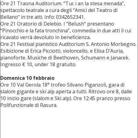
Ore 21 Traona Auditorium. “Tuc i an la stesa menada”,
spettacolo teatrale a cura degli “Amici del Teatro di
Bellano” in tre atti. Info: 0342652341.
Ore 21 Oratorio di Delebio. I “Belush” presentano
“Pinocchio e la fata tronchina”, commedia in due atti il cui
ricavato verrà devoluto in beneficienza.
Ore 21 Festival pianistico Auditorium S. Antonio Morbegno.
Esibizione di Erica Picciotti, violoncello, e Elisa D’Auria,
pianoforte. Musiche di Beethoven, Schumann e Janacek.
Ingresso € 10, under 18 gratuito.
Domenica 10 febbraio
Ore 10 Val Gerola 18° trofeo Silvano Piganzoli, gara di
slalom gigante e ski alp aperta a tutti. Ritrovo ore 8, dalle
10 inizio gare (slalom e Ski alp). Ore 12:45 pranzo presso
Polifunzionale di Rasura.