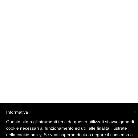
×
Informativa
(C) La Valtellina - info@la-valtellina.com -
Questo sito o gli strumenti terzi da questo utilizzati si avvalgono di
cookie necessari al funzionamento ed utili alle finalità illustrate
nella cookie policy. Se vuoi saperne di più o negare il consenso a