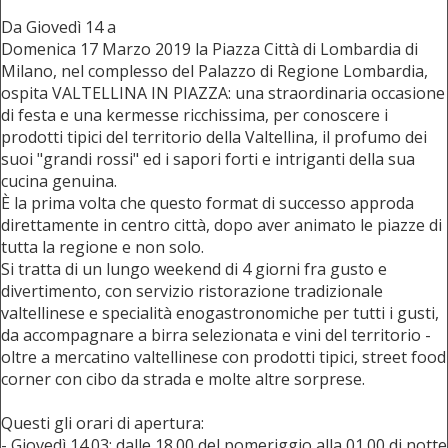
Da Giovedì 14 a
Domenica 17 Marzo 2019 la Piazza Città di Lombardia di
Milano, nel complesso del Palazzo di Regione Lombardia,
ospita VALTELLINA IN PIAZZA: una straordinaria occasione
di festa e una kermesse ricchissima, per conoscere i
prodotti tipici del territorio della Valtellina, il profumo dei
suoi "grandi rossi" ed i sapori forti e intriganti della sua
cucina genuina.
È la prima volta che questo format di successo approda
direttamente in centro città, dopo aver animato le piazze di
tutta la regione e non solo.
Si tratta di un lungo weekend di 4 giorni fra gusto e
divertimento, con servizio ristorazione tradizionale
valtellinese e specialità enogastronomiche per tutti i gusti,
da accompagnare a birra selezionata e vini del territorio -
oltre a mercatino valtellinese con prodotti tipici, street food
corner con cibo da strada e molte altre sorprese.
Questi gli orari di apertura:
- Giovedì 14.03: dalle 18.00 del pomeriggio alla 01.00 di notte