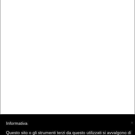
×
Informativa
(C) La Valtellina - info@la-valtellina.com -
Questo sito o gli strumenti terzi da questo utilizzati si avvalgono di