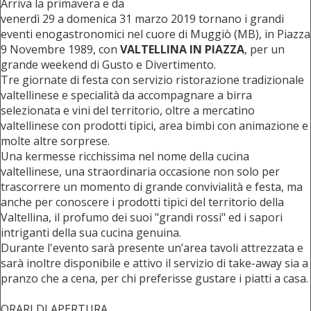
Arriva la primavera e da
venerdì 29 a domenica 31 marzo 2019 tornano i grandi
eventi enogastronomici nel cuore di Muggiò (MB), in Piazza
9 Novembre 1989, con
VALTELLINA IN PIAZZA
, per un
grande weekend di Gusto e Divertimento.
Tre giornate di festa con servizio ristorazione tradizionale
valtellinese e specialità da accompagnare a birra
selezionata e vini del territorio, oltre a mercatino
valtellinese con prodotti tipici, area bimbi con animazione e
molte altre sorprese.
Una kermesse ricchissima nel nome della cucina
valtellinese, una straordinaria occasione non solo per
trascorrere un momento di grande convivialità e festa, ma
anche per conoscere i prodotti tipici del territorio della
Valtellina, il profumo dei suoi "grandi rossi" ed i sapori
intriganti della sua cucina genuina.
Durante l'evento sarà presente un’area tavoli attrezzata e
sarà inoltre disponibile e attivo il servizio di take-away sia a
pranzo che a cena, per chi preferisse gustare i piatti a casa.
ORARI DI APERTURA