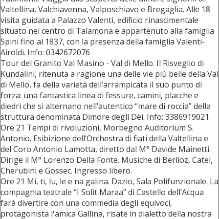
Valtellina, Valchiavenna, Valposchiavo e Bregaglia. Alle 18
visita guidata a Palazzo Valenti, edificio rinascimentale
situato nel centro di Talamona e appartenuto alla famiglia
Spini fino al 1837, con la presenza della famiglia Valenti-
Airoldi. Info: 0342672076
Tour del Granito Val Masino - Val di Mello. Il Risveglio di
Kundalini, ritenuta a ragione una delle vie più belle della Val
di Mello, fa della varietà dell’arrampicata il suo punto di
forza: una fantastica linea di fessure, camini, placche e
diedri che si alternano nell’autentico “mare di roccia” della
struttura denominata Dimore degli Dèi. Info: 3386919021.
Ore 21 Tempi di rivoluzioni, Morbegno Auditorium S.
Antonio. Esibizione dell’Orchestra di fiati della Valtellina e
del Coro Antonio Lamotta, diretto dal M° Davide Mainetti.
Dirige il M° Lorenzo Della Fonte. Musiche di Berlioz, Catel,
Cherubini e Gossec. Ingresso libero.
Ore 21 Mi, ti, lu, le e na galina. Dazio, Sala Polifunzionale. La
compagnia teatrale “I Solit Maraa” di Castello dell’Acqua
farà divertire con una commedia degli equivoci,
protagonista l'amica Gallina, risate in dialetto della nostra