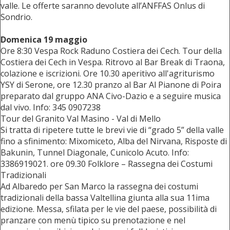
valle. Le offerte saranno devolute all’ANFFAS Onlus di
Sondrio.
Domenica 19 maggio
Ore 8:30 Vespa Rock Raduno Costiera dei Cech. Tour della
Costiera dei Cech in Vespa. Ritrovo al Bar Break di Traona,
colazione e iscrizioni. Ore 10.30 aperitivo all'agriturismo
YSY di Serone, ore 12.30 pranzo al Bar Al Pianone di Poira
preparato dal gruppo ANA Civo-Dazio e a seguire musica
dal vivo. Info: 345 0907238
Tour del Granito Val Masino - Val di Mello
Si tratta di ripetere tutte le brevi vie di “grado 5” della valle
fino a sfinimento: Mixomiceto, Alba del Nirvana, Risposte di
Bakunin, Tunnel Diagonale, Cunicolo Acuto. Info:
3386919021. ore 09.30 Folklore – Rassegna dei Costumi
Tradizionali
Ad Albaredo per San Marco la rassegna dei costumi
tradizionali della bassa Valtellina giunta alla sua 11ima
edizione. Messa, sfilata per le vie del paese, possibilità di
pranzare con menù tipico su prenotazione e nel