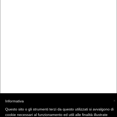
×
Informativa
(C) La Valtellina - info@la-valtellina.com -
Questo sito o gli strumenti terzi da questo utilizzati si avvalgono di
cookie necessari al funzionamento ed utili alle finalità illustrate