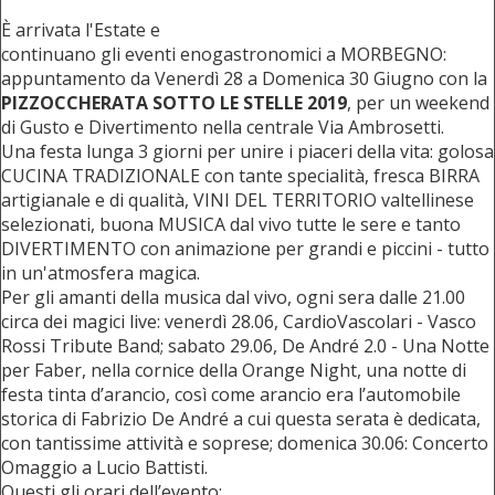
È arrivata l'Estate e
continuano gli eventi enogastronomici a MORBEGNO:
appuntamento da Venerdì 28 a Domenica 30 Giugno con la
PIZZOCCHERATA SOTTO LE STELLE 2019
, per un weekend
di Gusto e Divertimento nella centrale Via Ambrosetti.
Una festa lunga 3 giorni per unire i piaceri della vita: golosa
CUCINA TRADIZIONALE con tante specialità, fresca BIRRA
artigianale e di qualità, VINI DEL TERRITORIO valtellinese
selezionati, buona MUSICA dal vivo tutte le sere e tanto
DIVERTIMENTO con animazione per grandi e piccini - tutto
in un'atmosfera magica.
Per gli amanti della musica dal vivo, ogni sera dalle 21.00
circa dei magici live: venerdì 28.06, CardioVascolari - Vasco
Rossi Tribute Band; sabato 29.06, De André 2.0 - Una Notte
per Faber, nella cornice della Orange Night, una notte di
festa tinta d’arancio, così come arancio era l’automobile
storica di Fabrizio De André a cui questa serata è dedicata,
con tantissime attività e soprese; domenica 30.06: Concerto
Omaggio a Lucio Battisti.
Questi gli orari dell’evento: