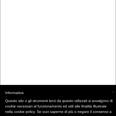
×
Informativa
Questo sito o gli strumenti terzi da questo utilizzati si avvalgono di
(C) La Valtellina - info@la-valtellina.com -
cookie necessari al funzionamento ed utili alle finalità illustrate
nella cookie policy. Se vuoi saperne di più o negare il consenso a