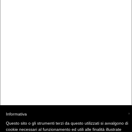
×
Informativa
(C) La Valtellina - info@la-valtellina.com -
Questo sito o gli strumenti terzi da questo utilizzati si avvalgono di
cookie necessari al funzionamento ed utili alle finalità illustrate