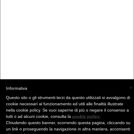
×
Informativa
Questo sito o gli strumenti terzi da questo utilizzati si avvalgono di
(C) La Valtellina - info@la-valtellina.com -
cookie necessari al funzionamento ed utili alle finalità illustrate
nella cookie policy. Se vuoi saperne di più o negare il consenso a
tutti o ad alcuni cookie, consulta la
cookie policy
.
Chiudendo questo banner, scorrendo questa pagina, cliccando su
un link o proseguendo la navigazione in altra maniera, acconsenti