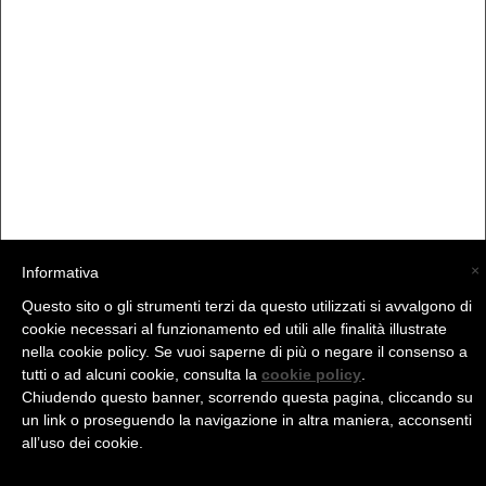
×
Informativa
Questo sito o gli strumenti terzi da questo utilizzati si avvalgono di
(C) La Valtellina - info@la-valtellina.com -
cookie necessari al funzionamento ed utili alle finalità illustrate
nella cookie policy. Se vuoi saperne di più o negare il consenso a
tutti o ad alcuni cookie, consulta la
cookie policy
.
Chiudendo questo banner, scorrendo questa pagina, cliccando su
un link o proseguendo la navigazione in altra maniera, acconsenti
all’uso dei cookie.