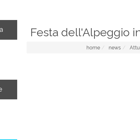
na
Festa dell'Alpeggio 
home
news
Attu
e