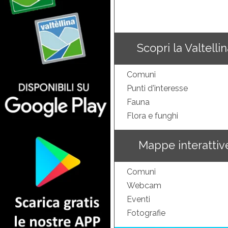
Scopri la Valtelli
Comuni
Punti d'interesse
Fauna
Flora e funghi
Mappe interattiv
Comuni
Webcam
Eventi
Fotografie