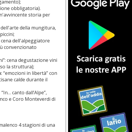
agamento);
zione obbligatoria).
'avvincente storia per
dell'arte della mungitura,
piccini;
 cena dell'alpeggiatore
enù convenzionato
ni”: cena degustazione vini
o la struttura);
: “emozioni in libertà” con
tisane calde durante il
“In… canto dall’Alpe”,
enco e Coro Monteverdi di
malenco 4 stagioni di una