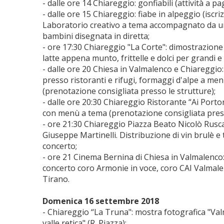
- dalle ore 14 Chiareggio: gonfiabili (attività a p
- dalle ore 15 Chiareggio: fiabe in alpeggio (iscri
Laboratorio creativo a tema accompagnato da un
bambini disegnata in diretta;
- ore 17:30 Chiareggio "La Corte": dimostrazione 
latte appena munto, frittelle e dolci per grandi e 
- dalle ore 20 Chiesa in Valmalenco e Chiareggio:
presso ristoranti e rifugi, formaggi d'alpe a m
(prenotazione consigliata presso le strutture);
- dalle ore 20:30 Chiareggio Ristorante “Ai Porto
con menù a tema (prenotazione consigliata press
- ore 21:30 Chiareggio Piazza Beato Nicolò Rusca
Giuseppe Martinelli. Distribuzione di vin brulè e 
concerto;
- ore 21 Cinema Bernina di Chiesa in Valmalenco: 
concerto coro Armonie in voce, coro CAI Valmal
Tirano.
Domenica 16 settembre 2018
- Chiareggio “La Truna": mostra fotografica "Val
valle retica" (R. Piazza);