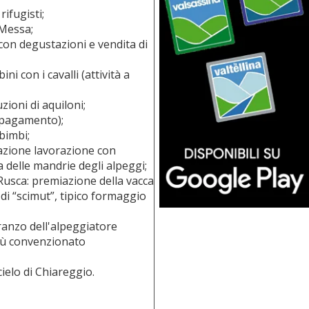
rifugisti;
 Messa;
 con degustazioni e vendita di
i con i cavalli (attività a
zioni di aquiloni;
a pagamento);
abimbi;
razione lavorazione con
a delle mandrie degli alpeggi;
Rusca: premiazione della vacca
di “scimut”, tipico formaggio
ranzo dell'alpeggiatore
enù convenzionato
cielo di Chiareggio.