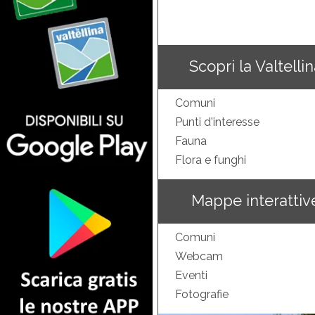
Scopri la Valtelli
Comuni
Punti d'interesse
Fauna
Flora e funghi
Mappe interattiv
Comuni
Webcam
Eventi
Fotografie