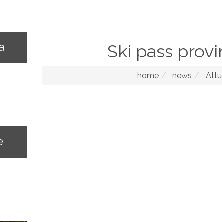
na
Ski pass provi
home
news
Attu
e