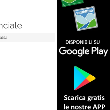
nciale
alità