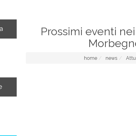
na
Prossimi eventi nei
Morbegn
home
news
Attu
e