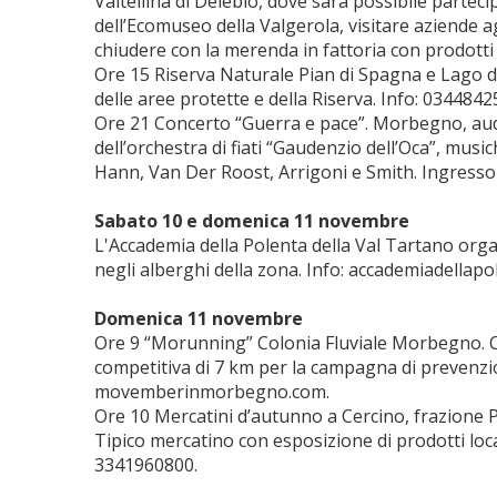
Valtellina di Delebio, dove sarà possibile parteci
dell’Ecomuseo della Valgerola, visitare aziende a
chiudere con la merenda in fattoria con prodotti
Ore 15 Riserva Naturale Pian di Spagna e Lago 
delle aree protette e della Riserva. Info: 0344842
Ore 21 Concerto “Guerra e pace”. Morbegno, audi
dell’orchestra di fiati “Gaudenzio dell’Oca”, mus
Hann, Van Der Roost, Arrigoni e Smith. Ingresso a
Sabato 10 e domenica 11 novembre
L'Accademia della Polenta della Val Tartano organ
negli alberghi della zona. Info: accademiadellapo
Domenica 11 novembre
Ore 9 “Morunning” Colonia Fluviale Morbegno.
competitiva di 7 km per la campagna di prevenzio
movemberinmorbegno.com.
Ore 10 Mercatini d’autunno a Cercino, frazione P
Tipico mercatino con esposizione di prodotti locali
3341960800.