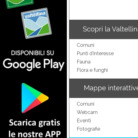
Scopri la Valtelli
Comuni
Punti d'interesse
Fauna
Flora e funghi
Mappe interattiv
Comuni
Webcam
Eventi
Fotografie