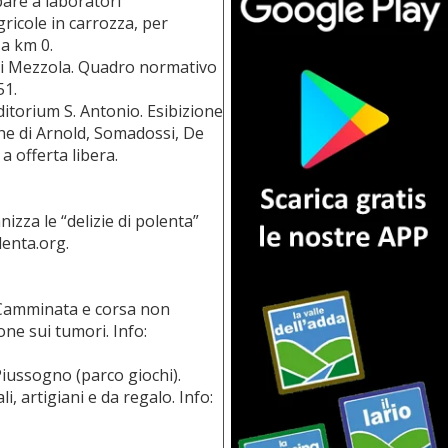
pare a laboratori
gricole in carrozza, per
 a km 0.
di Mezzola. Quadro normativo
51.
torium S. Antonio. Esibizione
iche di Arnold, Somadossi, De
 offerta libera.
izza le “delizie di polenta”
lenta.org.
 Camminata e corsa non
ne sui tumori. Info:
iussogno (parco giochi).
, artigiani e da regalo. Info: