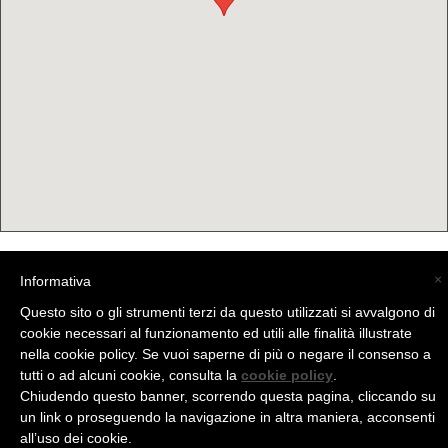
×
Informativa
(C) La Valtellina - info@la-valtellina.com -
Questo sito o gli strumenti terzi da questo utilizzati si avvalgono di
cookie necessari al funzionamento ed utili alle finalità illustrate
nella cookie policy. Se vuoi saperne di più o negare il consenso a
tutti o ad alcuni cookie, consulta la
cookie policy
.
Chiudendo questo banner, scorrendo questa pagina, cliccando su
un link o proseguendo la navigazione in altra maniera, acconsenti
all’uso dei cookie.