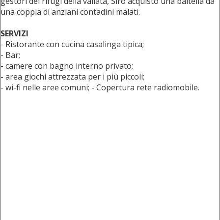
gestori dei rifugi della vallata, Siro acquistò una baitella da
una coppia di anziani contadini malati.
SERVIZI
- Ristorante con cucina casalinga tipica;
- Bar;
- camere con bagno interno privato;
- area giochi attrezzata per i più piccoli;
- wi-fi nelle aree comuni; - Copertura rete radiomobile.