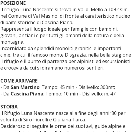
POSIZIONE
Il rifugio Luna Nascente si trova in Val di Mello a 1092 slm,
nel Comune di
Val Masino, di fronte al caratteristico nucleo
di baite storiche di Cascina Piana.
Rappresenta il luogo ideale per famiglie con bambini,
giovani, anziani e per tutti gli amanti della natura e della
montagna.
Incorniciato da splendidi monoliti granitici e importanti
cime, tra cui il famoso monte Disgrazia, nella bella stagione
il rifugio è il punto di partenza per alpinisti ed escursionisti
e crocevia da cui si diramano numerosi sentieri.
COME ARRIVARE
- Da
San Martino
: Tempo: 45 min - Dislivello: 300mt;
- Da
Cascina Piana
: Tempo: 10 min - Dislivello: m. 47.
STORIA
Il Rifugio Luna Nascente nasce alla fine degli anni ‘80 per
volontà di Siro Fiorelli e Giuliana Tarca.
Desideroso di seguire le orme dei suoi avi, guide alpine e