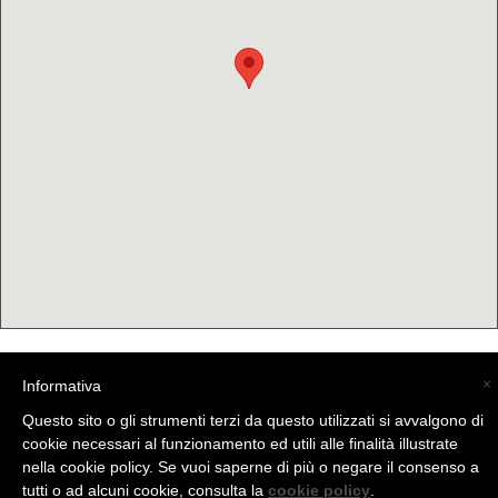
×
Informativa
(C) La Valtellina - info@la-valtellina.com -
Questo sito o gli strumenti terzi da questo utilizzati si avvalgono di
cookie necessari al funzionamento ed utili alle finalità illustrate
nella cookie policy. Se vuoi saperne di più o negare il consenso a
tutti o ad alcuni cookie, consulta la
cookie policy
.