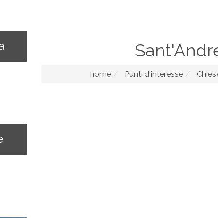
na
Sant'Andr
home
Punti d'interesse
Chies
e