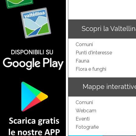
Scopri la Valtelli
Comuni
Punti d'interesse
Fauna
Flora e funghi
Mappe interattiv
Comuni
Webcam
Eventi
Fotografie