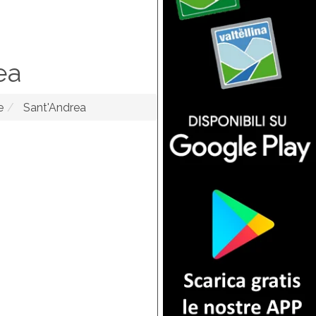
ea
e
Sant'Andrea