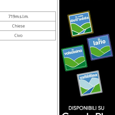
719m.s.l.m.
Chiese
Civo