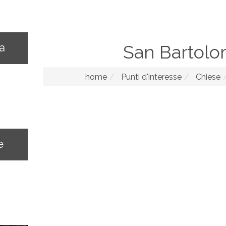
na
San Bartol
home
Punti d'interesse
Chiese
e