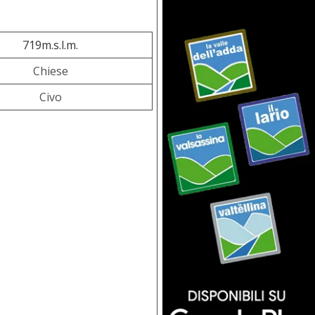
719m.s.l.m.
Chiese
Civo