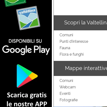
Scopri la Valtelli
Comuni
Punti d'interesse
Fauna
Flora e funghi
Mappe interattiv
Comuni
Webcam
Eventi
Fotografie