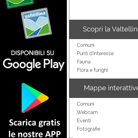
Scopri la Valtelli
Comuni
Punti d'interesse
Fauna
Flora e funghi
Mappe interattiv
Comuni
Webcam
Eventi
Fotografie