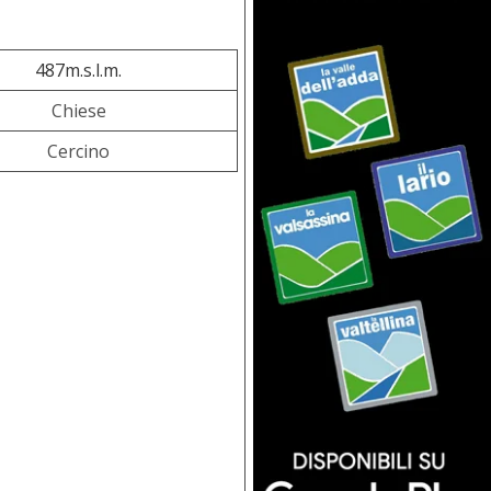
487m.s.l.m.
Chiese
Cercino