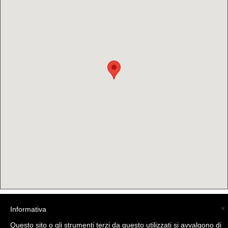
×
Informativa
(C) La Valtellina - info@la-valtellina.com -
Questo sito o gli strumenti terzi da questo utilizzati si avvalgono di