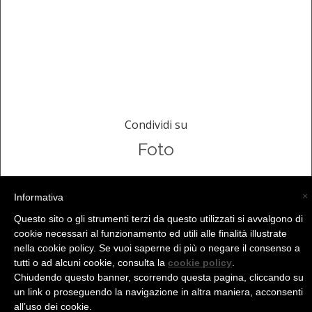
Condividi su
Foto
×
Informativa
Questo sito o gli strumenti terzi da questo utilizzati si avvalgono di
(C) La Valtellina - info@la-valtellina.com -
cookie necessari al funzionamento ed utili alle finalità illustrate
nella cookie policy. Se vuoi saperne di più o negare il consenso a
tutti o ad alcuni cookie, consulta la
cookie policy
.
Chiudendo questo banner, scorrendo questa pagina, cliccando su
un link o proseguendo la navigazione in altra maniera, acconsenti
all’uso dei cookie.