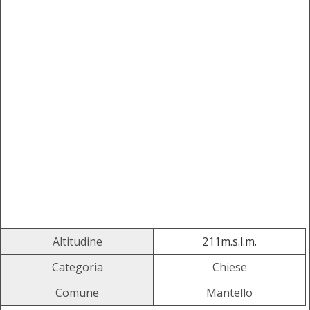
Altitudine
211m.s.l.m.
Categoria
Chiese
Comune
Mantello