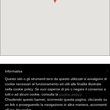
(C) La Valtellina - info@la-valtellina.com -
×
Informativa
Questo sito o gli strumenti terzi da questo utilizzati si avvalgono di
cookie necessari al funzionamento ed utili alle finalità illustrate
nella cookie policy. Se vuoi saperne di più o negare il consenso a
tutti o ad alcuni cookie, consulta la
cookie policy
.
Chiudendo questo banner, scorrendo questa pagina, cliccando su
un link o proseguendo la navigazione in altra maniera, acconsenti
all’uso dei cookie.