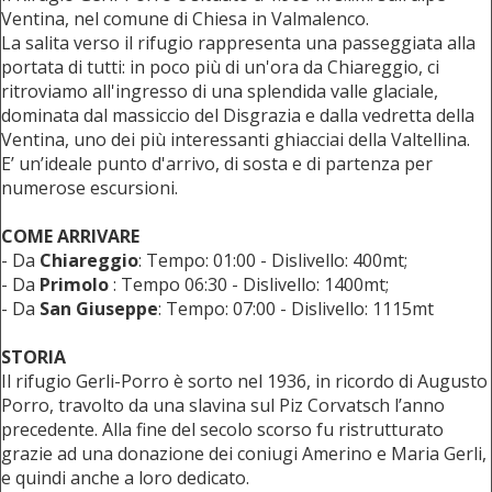
Ventina, nel comune di
Chiesa in Valmalenco.
La salita verso il rifugio rappresenta una passeggiata alla
portata di tutti: in poco più di un'ora da Chiareggio, ci
ritroviamo all'ingresso di una splendida valle glaciale,
dominata dal massiccio del Disgrazia e dalla vedretta della
Ventina, uno dei più interessanti ghiacciai della Valtellina.
E’ un’ideale punto d'arrivo, di sosta e di partenza per
numerose escursioni.
COME ARRIVARE
- Da
Chiareggio
: Tempo: 01:00 - Dislivello: 400mt;
- Da
Primolo
: Tempo 06:30 - Dislivello: 1400mt;
- Da
San Giuseppe
: Tempo: 07:00 - Dislivello: 1115mt
STORIA
Il rifugio Gerli-Porro è sorto nel 1936, in ricordo di Augusto
Porro, travolto da una slavina sul Piz Corvatsch l’anno
precedente. Alla fine del secolo scorso fu ristrutturato
grazie ad una donazione dei coniugi Amerino e Maria Gerli,
e quindi anche a loro dedicato.