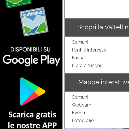
Scopri la Valtelli
Comuni
Punti d'interesse
Fauna
Flora e funghi
Mappe interattiv
Comuni
Webcam
Eventi
Fotografie