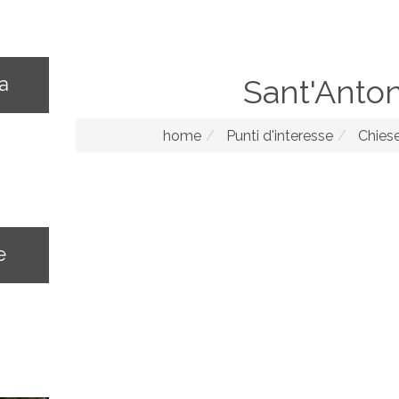
na
Sant'Anton
home
Punti d'interesse
Chies
e